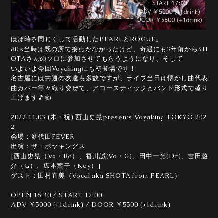
ほぼ時を同じくして活動したPEARLとROGUE。
80's当時は既の所で接点がなかったけど、奇遇にも3年前からSH
OTAさんのソロに参加させてもらうようになり、そして
いよいよ今回Voyakingにも初登場です！
名古屋には共通の友達も多数ですが、ライブ当日は懐かし曲代表
曲カバー等々織り交ぜて、アコースティックとバンド形式で盛り
上げます🎵👍
2022.11.03 (木・祝) 西山史晃presents Voyaking TOKYO 202
2
会場：新代田FEVER
出演：ザ・ボヤキングス
[西山史晃（Vo・Ba）、香川誠(Vo・G)、田中一光(Dr)、吉田遊
介（G）、広本葉子（Key）]
ゲスト：田村直美（Vocal aka SHOTA from PEARL）
OPEN 16:30 / START 17:00
ADV ￥5000 (+1drink) / DOOR ￥5500 (+1drink)